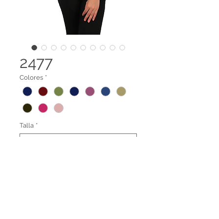
2477
Colores
*
Talla
*
Sueter cuello tortuga
Terminos legales
Contáctanos