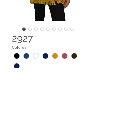
2927
Colores
*
Capa cuello tortuga
Terminos legales
Contáctanos