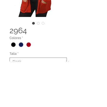
2964
Colores
*
Talla
*
Cardigan largo bolsillos
Terminos legales
Contáctanos