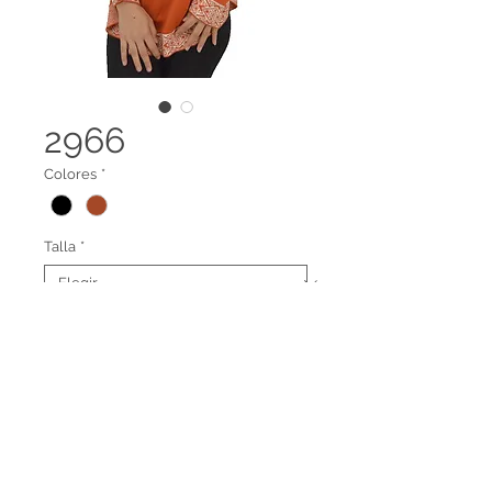
2966
Colores
*
Talla
*
Dama cuello alto
Terminos legales
Contáctanos