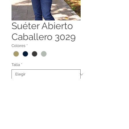
Suéter Abierto
Caballero 3029
Colores
*
Talla
*
Suéter abierto para caballero
3029
Terminos legales
Contáctanos