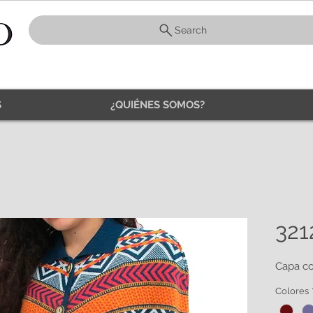
Search
S
¿QUIÉNES SOMOS?
321
Capa co
Colores