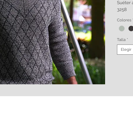
Suéter 
3258
Colores
Talla
*
Elegir