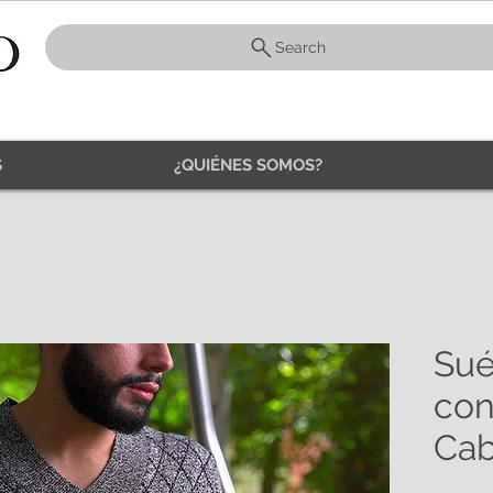
Search
S
¿QUIÉNES SOMOS?
Sué
co
Cab