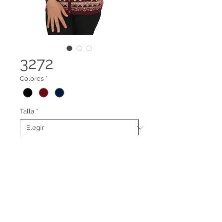
3272
Colores
*
Talla
*
Cardigan cuello redondo, gemelo
con la referencia 3271
Terminos legales
Contáctanos