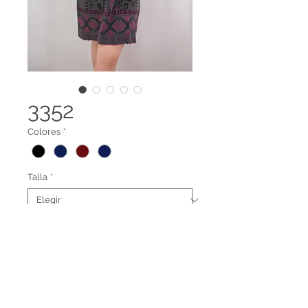
3352
Colores
*
Talla
*
Vestido de cachemir feeling con
dibujos. térmico y antialérgico
Terminos legales