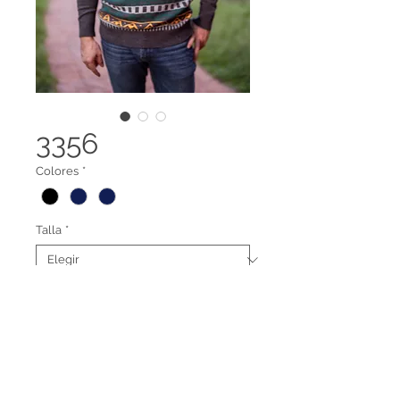
3356
Colores
*
Talla
*
Suéter cuello redondo para
caballero en cachemir feeling
Terminos legales