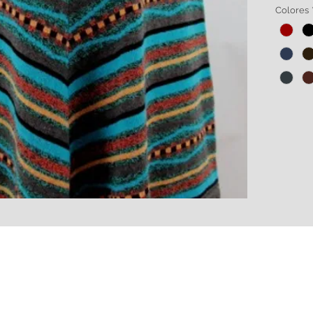
botella
Colores
de alg
Amplia 
HECHO 