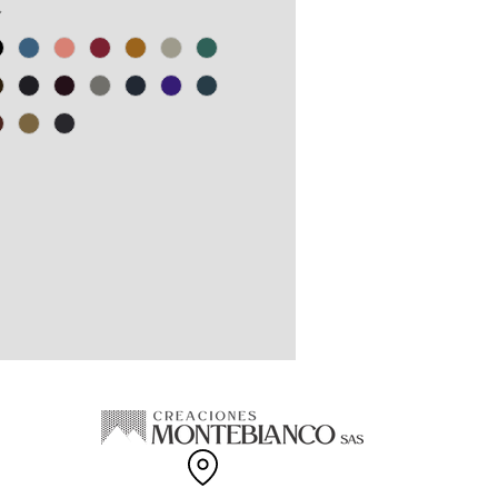
s PET y recortes de confección
*
odón.
gama de tallas disponibles.
EN COLOMBIA.