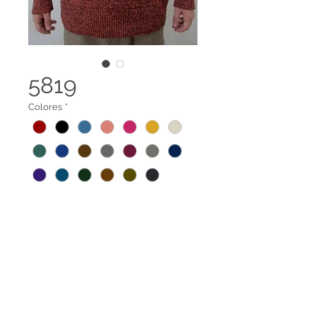
5819
Colores
*
Suéter cuello redondo.
Tela 100% reciclada elaborada a
base de botellas PET y recortes de
confección de algodón.
Terminos legales
Contáctanos
Amplia gama de tallas