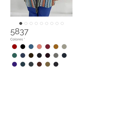
5837
Colores
*
Suéter abierto con botón y cuello
alto.
Tela 100% reciclada elaborada a
base de botellas PET y recortes de
Terminos legales
confección de algodón.
Contáctanos