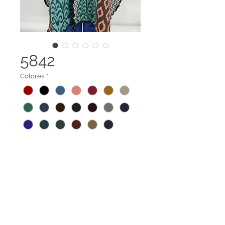
5842
Colores
*
Capa con dibujos.
Tela 100% reciclada elaborada a
base de botellas PET y recortes de
confección de algodón.
Terminos legales
Contáctanos
Amplia gama de tallas