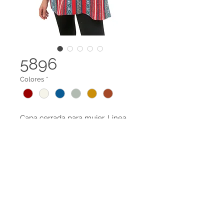
5896
Colores
*
Capa cerrada para mujer. Linea
ecológica. Hecho por manos
Colombianas y con material 100%
reciclado
Terminos legales
Contáctanos