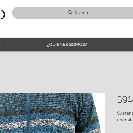
Search
S
¿QUIÉNES SOMOS?
591
Suéter a
cremall