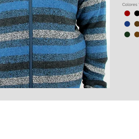
Tela 10
Colores
botella
de alg
Amplia 
HECHO 