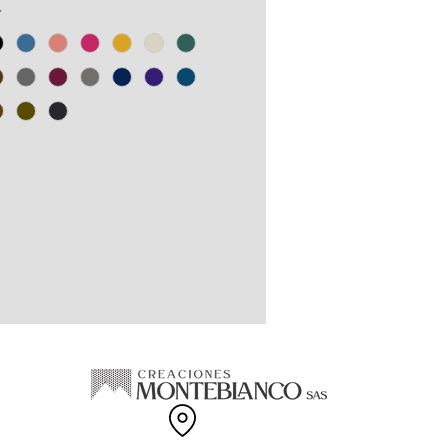
0% reciclada elaborada a base de
*
s PET y recortes de confección
odón.
gama de tallas disponibles.
EN COLOMBIA.