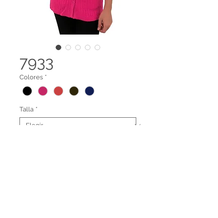
7933
Colores
*
Talla
*
Chaleco con bolcillo y trenzas
Terminos legales
Contáctanos