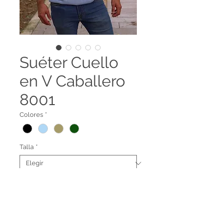
Suéter Cuello
en V Caballero
8001
Colores
*
Talla
*
Suéter cuello en V
8001