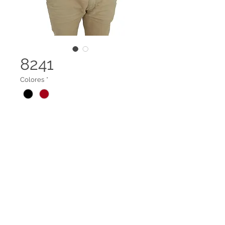
8241
Colores
*
Suéter cuello redondo
Terminos legales
Contáctanos