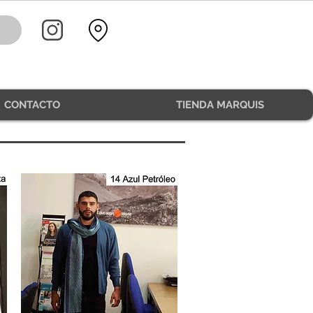
CONTACTO
TIENDA MARQUIS