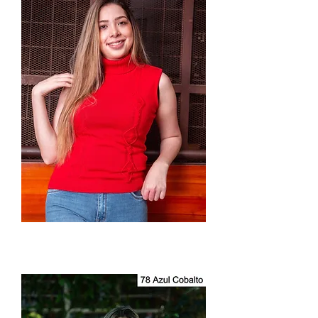
Chaleco
Cuello
Tortuga
Dama
2918