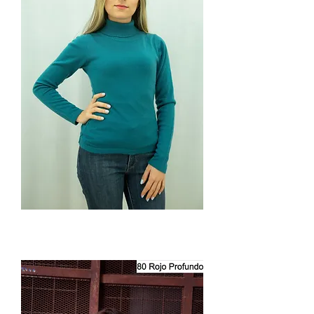
Suéter
Cuello
Tortuga
Dama
7921