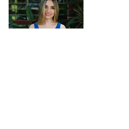
Camiseta
Manga
Sisa
Mujer
2695