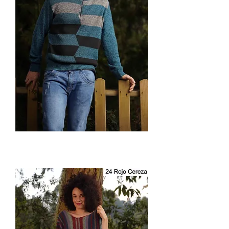
Suéter
Cuello
Alto
con
Cierre
Caballero
3033