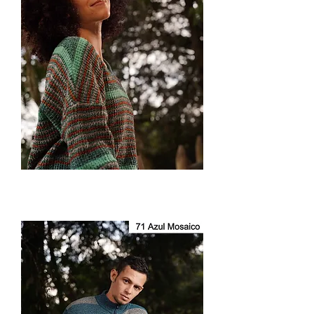
Suéter
Cuello
en
V
con
Rayas
Dama
3107