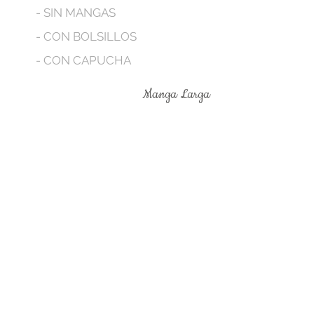
- SIN MANGAS
- CON BOLSILLOS
- CON CAPUCHA
Manga Larga
No tenemos productos
para mostrar en este
momento.
Terminos legales
Contáctanos