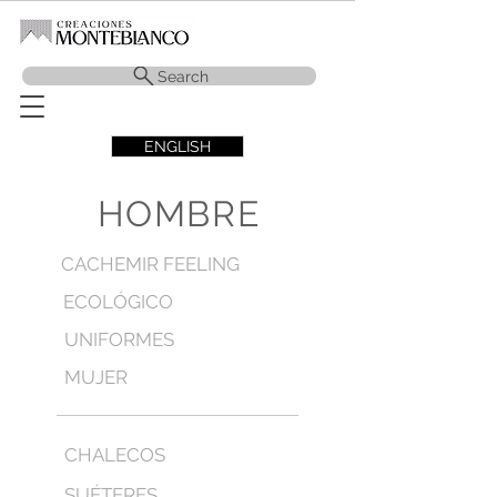
Search
ENGLISH
HOMBRE
CACHEMIR FEELING
ECOLÓGICO
UNIFORMES
MUJER
CHALECOS
SUÉTERES