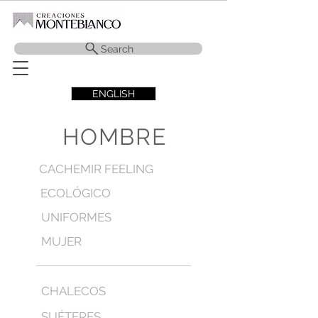
Search
ENGLISH
HOMBRE
CACHEMIR FEELING
ECOLÓGICO
UNIFORMES
MUJER
CHALECOS
SUÉTERES