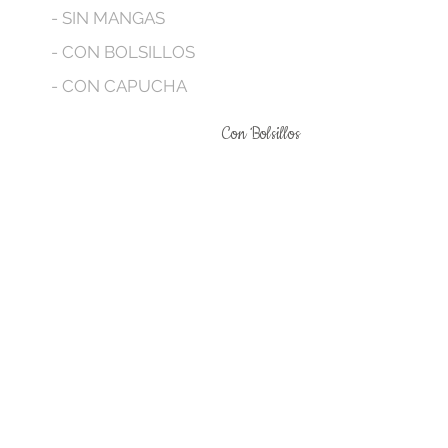
- SIN MANGAS
- CON BOLSILLOS
- CON CAPUCHA
Con Bolsillos
No tenemos productos
para mostrar en este
momento.
Terminos legales
Contáctanos