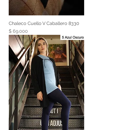
Chaleco Cuello V Caballero 8330
Precio
$ 69.000