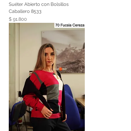
Suéter Abierto con Bolsillos
Caballero 8533
Precio
$ 91.800