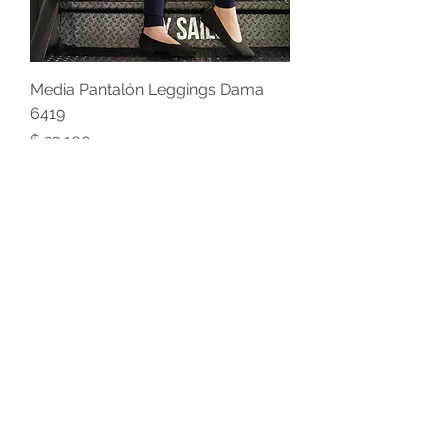
Media Pantalón Leggings Dama
6419
Precio
$ 23.100