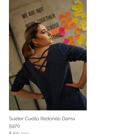
Suéter Cuello Redondo Dama
5970
Precio
$ 66.400