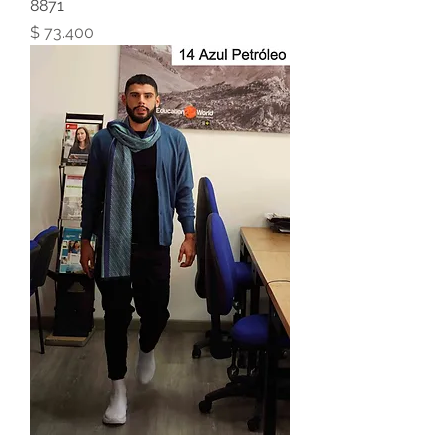
8871
Precio
$ 73.400