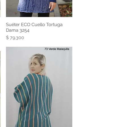
Suéter ECO Cuello Tortuga
Dama 3254
Precio
$ 79.300