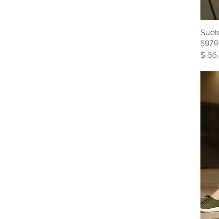
Suét
5970
Prec
$ 66