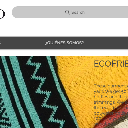
Search
S
¿QUIÉNES SOMOS?
PRODUCTS
ECOFRI
These garments
yarn. We get 50
bottles and the 
trimmings. We s
then we make new
polyester gettin
100% recycled. 
sweaters.