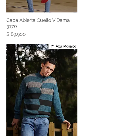
Capa Abierta Cuello V Dama
3170
Precio
$ 89.900