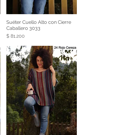
Suéter Cuello Alto con Cierre
Caballero 3033
Precio
$ 81.200