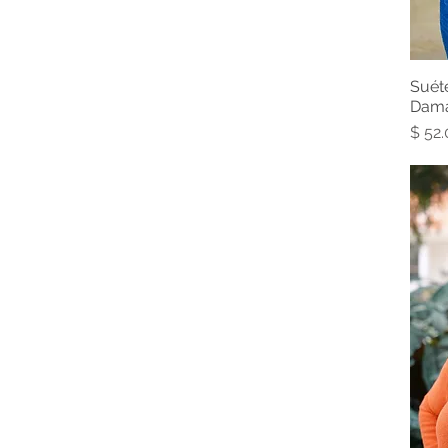
Suét
Dama
Prec
$ 52