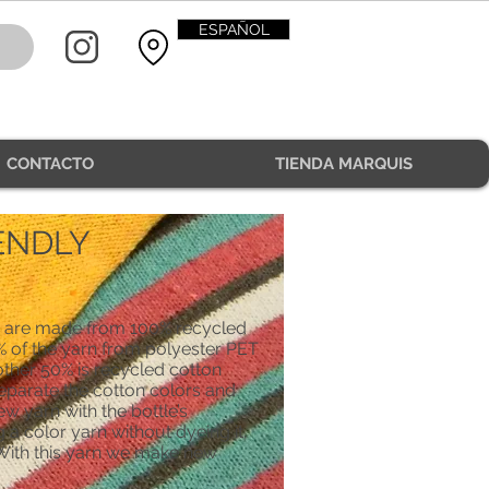
ESPAÑOL
CONTACTO
TIENDA MARQUIS
CONTACT
ENDLY
 are made from 100% recycled
% of the yarn from polyester PET
other 50% is recycled cotton
eparate the cotton colors and
 yarn with the bottle’s
g a color yarn without dyeing it,
With this yarn we make new