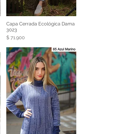
Capa Cerrada Ecológica Dama
3023
Precio
$ 71.900