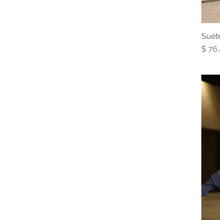
Suét
Prec
$ 76