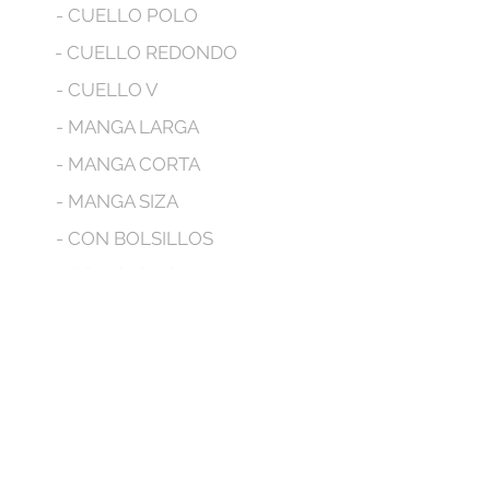
- CUELLO POLO
- CUELLO REDONDO
- CUELLO V
- MANGA LARGA
- MANGA CORTA
- MANGA SIZA
- CON BOLSILLOS
- CON CAPUCHA
No tenemos productos
para mostrar en este