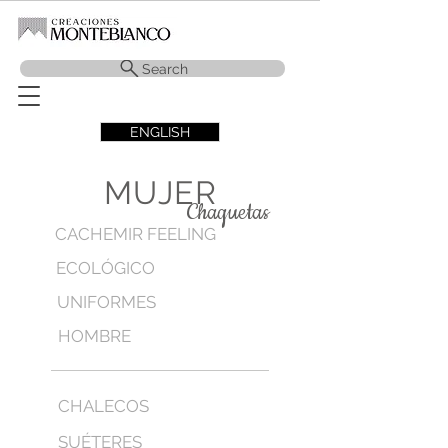
Search
ENGLISH
MUJER
Chaquetas
CACHEMIR FEELING
ECOLÓGICO
UNIFORMES
HOMBRE
CHALECOS
SUÉTERES