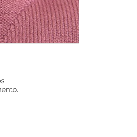
os
ento.