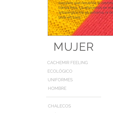
exquisito que recuerda al
cashme
climas fríos. Lo ofrecemos en má
antialérgico, no se deforma, ni 
lavar en casa.
MUJER
CACHEMIR FEELING
ECOLÓGICO
UNIFORMES
HOMBRE
CHALECOS