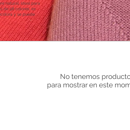
re
natural, ideal para
s de 98 colores, es
decolora y se puede
No tenemos product
para mostrar en este mom