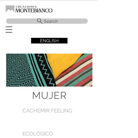
Search
ENGLISH
MUJER
CACHEMIR FEELING
ECOLÓGICO