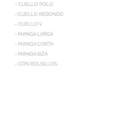
- CUELLO POLO
- CUELLO REDONDO
- CUELLO V
- MANGA LARGA
- MANGA CORTA
- MANGA SIZA
- CON BOLSILLOS
- CON CAPUCHA
No tenemos productos
para mostrar en este