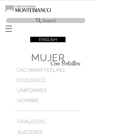
Search
ENGLISH
MUJER
Con Bolsillos
CACHEMIR FEELING
ECOLÓGICO
UNIFORMES
HOMBRE
CHALECOS
SUÉTERES