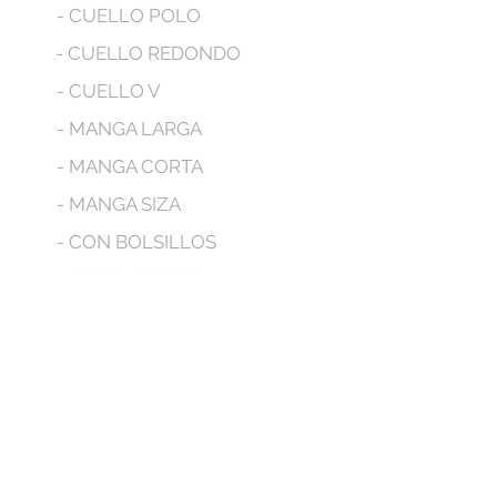
- CUELLO POLO
- CUELLO REDONDO
- CUELLO V
- MANGA LARGA
- MANGA CORTA
- MANGA SIZA
- CON BOLSILLOS
- CON CAPUCHA
No tenemos productos
para mostrar en este