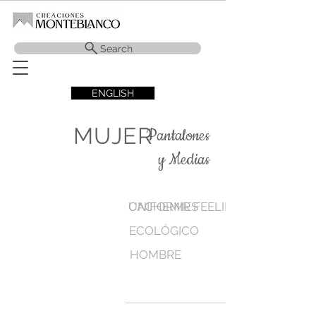
Search
ENGLISH
MUJER
Pantalones
y Medias
CACHEMIR FEELING
UNIFORMES
ECOLÓGICO
HOMBRE