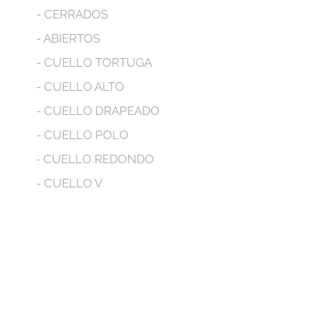
- CERRADOS
- ABIERTOS
- CUELLO TORTUGA
- CUELLO ALTO
- CUELLO DRAPEADO
- CUELLO POLO
- CUELLO REDONDO
- CUELLO V
- MANGA LARGA
- MANGA CORTA
- MANGA SIZA
- CON BOLSILLOS
- CON CAPUCHA
No tenemos productos