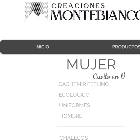
INICIO
PRODUCTO
MUJER
Cuello en V
CACHEMIR FEELING
ECOLÓGICO
UNIFORMES
HOMBRE
CHALECOS