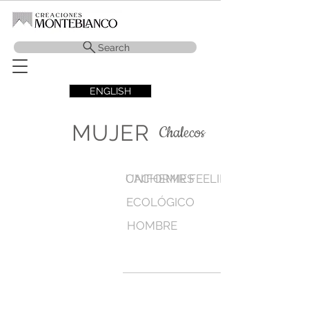
Search
ENGLISH
MUJER
Chalecos
CACHEMIR FEELING
UNIFORMES
ECOLÓGICO
HOMBRE