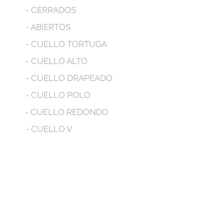
- CERRADOS
- ABIERTOS
- CUELLO TORTUGA
- CUELLO ALTO
- CUELLO DRAPEADO
- CUELLO POLO
- CUELLO REDONDO
- CUELLO V
- MANGA LARGA
- MANGA CORTA
- MANGA SIZA
- CON BOLSILLOS
- CON CAPUCHA
No tenemos productos