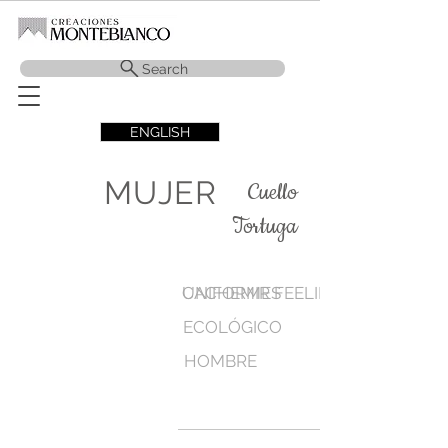
Search
ENGLISH
MUJER
Cuello
Tortuga
CACHEMIR FEELING
UNIFORMES
ECOLÓGICO
HOMBRE