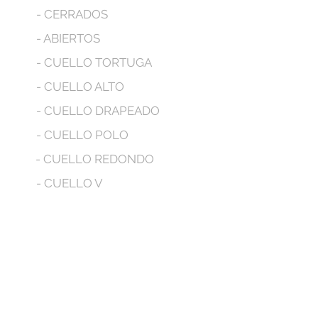
- CERRADOS
- ABIERTOS
- CUELLO TORTUGA
- CUELLO ALTO
- CUELLO DRAPEADO
- CUELLO POLO
- CUELLO REDONDO
- CUELLO V
- MANGA LARGA
- MANGA CORTA
- MANGA SIZA
- CON BOLSILLOS
- CON CAPUCHA
No tenemos productos