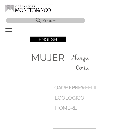
Search
ENGLISH
MUJER
Manga
Corta
CACHEMIR FEELING
UNIFORMES
ECOLÓGICO
HOMBRE