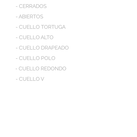
- CERRADOS
- ABIERTOS
- CUELLO TORTUGA
- CUELLO ALTO
- CUELLO DRAPEADO
- CUELLO POLO
- CUELLO REDONDO
- CUELLO V
- MANGA LARGA
- MANGA CORTA
- MANGA SIZA
- CON BOLSILLOS
- CON CAPUCHA
No tenemos productos