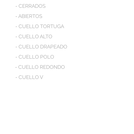
- CERRADOS
- ABIERTOS
- CUELLO TORTUGA
- CUELLO ALTO
- CUELLO DRAPEADO
- CUELLO POLO
- CUELLO REDONDO
- CUELLO V
- MANGA LARGA
- MANGA CORTA
- MANGA SIZA
- CON BOLSILLOS
- CON CAPUCHA
No tenemos productos