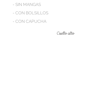
- SIN MANGAS
- CON BOLSILLOS
- CON CAPUCHA
Cuello alto
We don’t have any
products to
show here right now.
Legal terms
Contact us