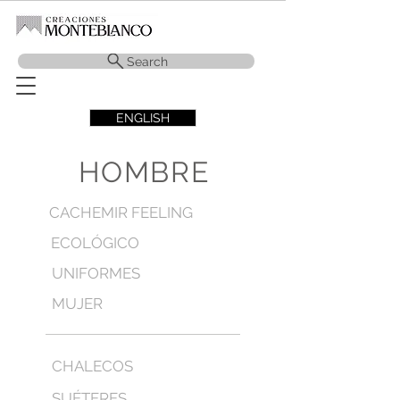
Search
ENGLISH
HOMBRE
CACHEMIR FEELING
ECOLÓGICO
UNIFORMES
MUJER
CHALECOS
SUÉTERES