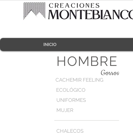
INICIO
HOMBRE
Gorros
CACHEMIR FEELING
ECOLÓGICO
UNIFORMES
MUJER
CHALECOS