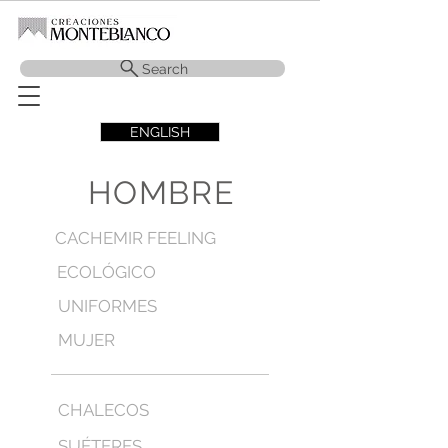
Search
ENGLISH
HOMBRE
CACHEMIR FEELING
ECOLÓGICO
UNIFORMES
MUJER
CHALECOS
SUÉTERES