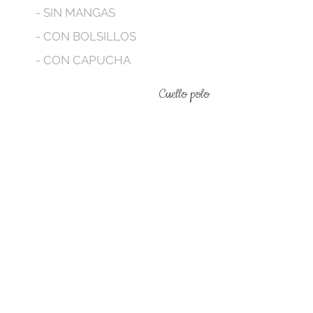
- SIN MANGAS
- CON BOLSILLOS
- CON CAPUCHA
Cuello polo
We don’t have any
products to
show here right now.
Legal terms
Contact us