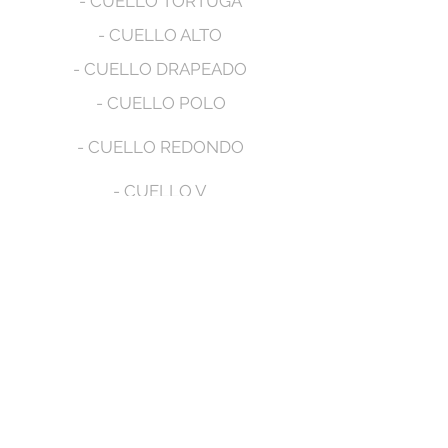
- CUELLO TORTUGA
- CUELLO ALTO
- CUELLO DRAPEADO
- CUELLO POLO
- CUELLO REDONDO
- CUELLO V
- MANGA LARGA
- MANGA CORTA
- MANGA SIZA
- CON BOLSILLOS
- CON CAPUCHA