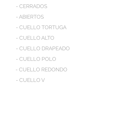
- CERRADOS
- ABIERTOS
- CUELLO TORTUGA
- CUELLO ALTO
- CUELLO DRAPEADO
- CUELLO POLO
- CUELLO REDONDO
- CUELLO V
- MANGA LARGA
- MANGA CORTA
- MANGA SIZA
- CON BOLSILLOS
- CON CAPUCHA
We don’t have any