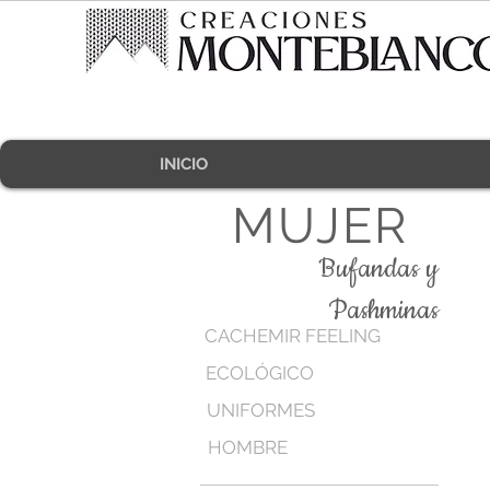
INICIO
MUJER
Bufandas y
Pashminas
CACHEMIR FEELING
ECOLÓGICO
UNIFORMES
HOMBRE