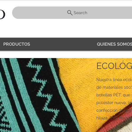
Search
PRODUCTOS
QUIENES SOMOS
ECOLÓG
Nuestra línea ecol
de materiales 100%
botellas PET, que 
poliéster nueva, 
confección de alg
hilaza. Esta nueva