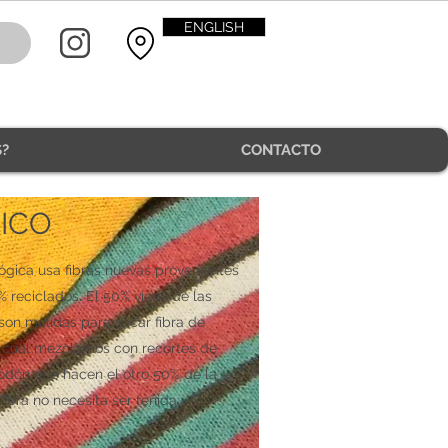
ENGLISH
?
CONTACTO
ICO
ógica usa fibras nuevas provenientes
 reciclados. El 50% viene de las
son molidas para sacar fibra de
la cual mezclamos con recortes de
odón que hacen el otro 50% de la
 fibra no necesita ser teñida.