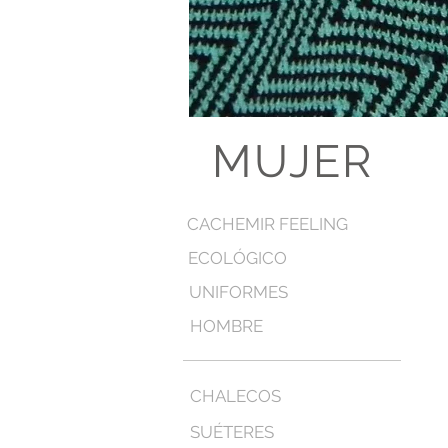
MUJER
CACHEMIR FEELING
ECOLÓGICO
UNIFORMES
HOMBRE
CHALECOS
SUÉTERES