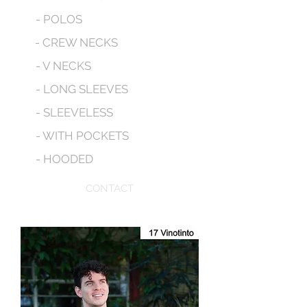
- POLOS
- CREW NECKS
- V NECKS
- LONG SLEEVES
- SLEEVELESS
- WITH POCKETS
- HOODED
CONTACT