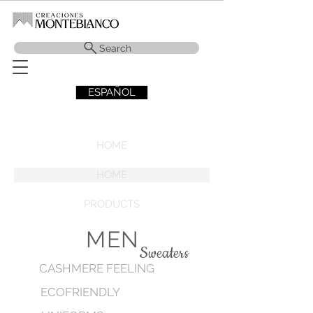
Search
ESPAÑOL
HOME
HOME
PRODUCTS
MEN
Sweaters
CASHMERE FEELING
ECOFRIENDLY