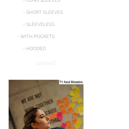
- LONG SLEEVES
- SHORT SLEEVES
- SLEEVELESS
- WITH POCKETS
- HOODED
CONTACT