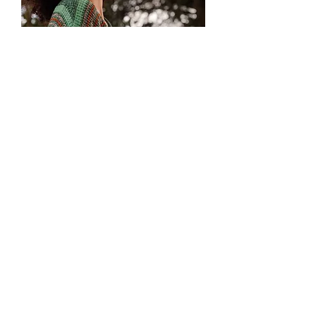
Suéter Cuello en V con Rayas
Dama 3107